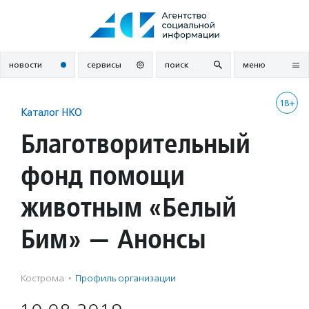
Перейти
к
содержанию
новости
сервисы
поиск
меню
18+
Каталог НКО
Благотворительный
фонд помощи
животным «Белый
Бим» — Анонсы
Кострома
·
Профиль организации