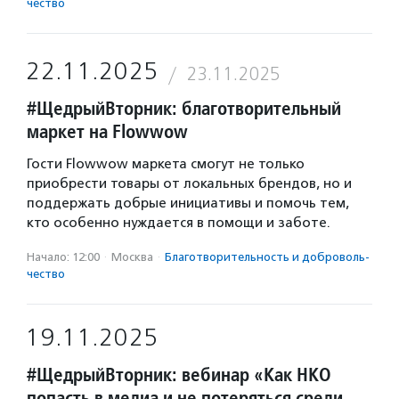
чест­во
22.11.2025
23.11.2025
#ЩедрыйВторник: благотворительный
маркет на Flowwow
Гости Flowwow маркета смогут не только
приобрести товары от локальных брендов, но и
поддержать добрые инициативы и помочь тем,
кто особенно нуждается в помощи и заботе.
Начало: 12:00
·
Москва
·
Благотвори­тель­ность и доброволь­
чест­во
19.11.2025
#ЩедрыйВторник: вебинар «Как НКО
попасть в медиа и не потеряться среди