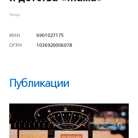
Тверь
ИНН
6901027175
ОГРН
1036920006078
Публикации