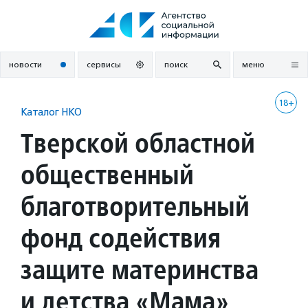
Перейти
к
содержанию
новости
сервисы
поиск
меню
18+
Каталог НКО
Тверской областной
общественный
благотворительный
фонд содействия
защите материнства
и детства «Мама»