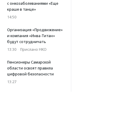
с онкозаболеваниями «Еще
краше в танце»
14:50
Организация «Продвижение»
и компания «Инва-Титан»
будут сотрудничать
13:30
·
Прислано НКО
Пенсионеры Самарской
области освоят правила
цифровой безопасности
13:27
Встреча с Андреем Ургантом
стала лотом аукциона
в поддержку фонда
«Бумажная птица»
11:45
·
Прислано НКО