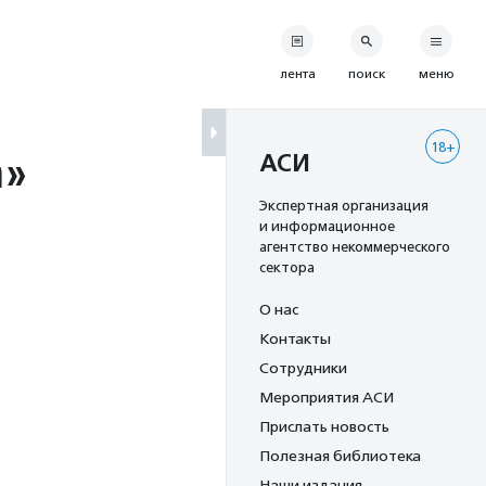
лента
поиск
меню
18+
а»
АСИ
Экспертная организация
и информационное
агентство некоммерческого
сектора
О нас
Контакты
Сотрудники
Мероприятия АСИ
Прислать новость
Полезная библиотека
Наши издания