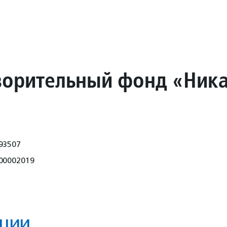
ворительный фонд «Ник
93507
00002019
ции