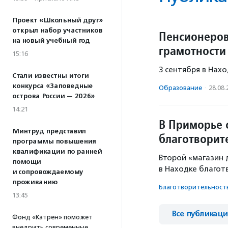
Проект «Школьный друг»
открыл набор участников
Пенсионеров
на новый учебный год
грамотности
15:16
3 сентября в Нах
Стали известны итоги
конкурса «Заповедные
Образование
·
28.08.
острова России — 2026»
14:21
В Приморье 
Минтруд представил
благотворит
программы повышения
квалификации по ранней
Второй «магазин
помощи
в Находке благот
и сопровождаемому
проживанию
Благотвори­тель­ност
13:45
Все публикац
Фонд «Катрен» поможет
внедрить современные