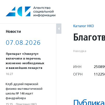
Перейти
к
содержанию
Каталог НКО
Новости
Благот
07.08.2026
Находка
Препарат «Энхерту»
включили в перечень
жизненно необходимых
ИНН
25089
и важнейших лекарств
ОГРН
11225
16:27
Клуб друзей пермской
физико-математической
школы № 146 ищет
фандрайзера
Публика
15:35
·
Прислано НКО