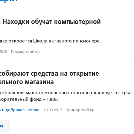
 Находки обучат компьютерной
одке откроется Школа активного пенсионера.
2018
·
Приморский кр.
собирают средства на открытие
ельного магазина
 добра» для малообеспеченных горожан планирует открыт
ворительный фонд «Ника».
ь и доброволь­чест­во
·
20.09.2017
·
Приморский кр.
ии