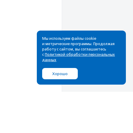
Мы используем файлы cookie
и метрические программы. Продолжая
работу с сайтом, вы соглашаетесь
Рассылка
с
Политикой обработки персональных
данных
Cамые свежие новости,
лучшие материалы в вашем
Хорошо
почтовом ящике
Подписаться