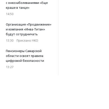
с онкозаболеваниями «Еще
краше в танце»
14:50
Организация «Продвижение»
и компания «Инва-Титан»
будут сотрудничать
13:30
·
Прислано НКО
Пенсионеры Самарской
области освоят правила
цифровой безопасности
13:27
Встреча с Андреем Ургантом
стала лотом аукциона
в поддержку фонда
«Бумажная птица»
11:45
·
Прислано НКО