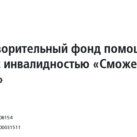
ворительный фонд помо
с инвалидностью «Смож
»
08154
00031511