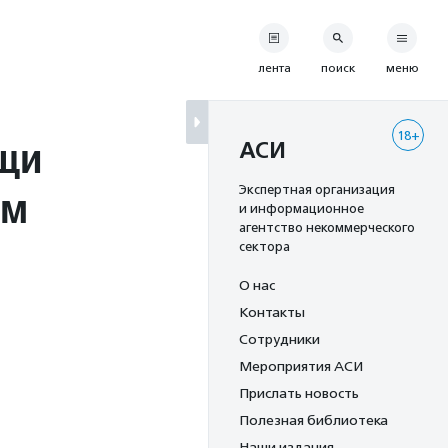
лента
поиск
меню
18+
щи
АСИ
ем
Экспертная организация
и информационное
агентство некоммерческого
сектора
О нас
Контакты
Сотрудники
Мероприятия АСИ
Прислать новость
Полезная библиотека
Наши издания