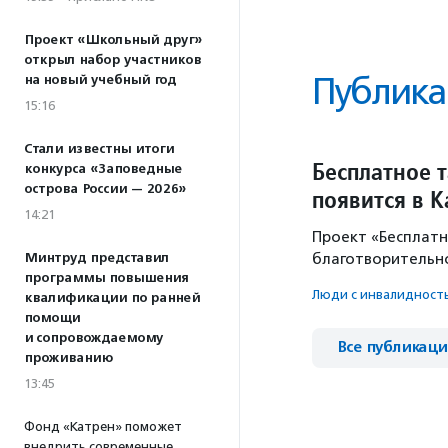
Проект «Школьный друг»
открыл набор участников
Публика
на новый учебный год
15:16
Стали известны итоги
Бесплатное 
конкурса «Заповедные
острова России — 2026»
появится в К
14:21
Проект «Бесплатн
Минтруд представил
благотворительно
программы повышения
Люди с инвалидност
квалификации по ранней
помощи
и сопровождаемому
Все публикац
проживанию
13:45
Фонд «Катрен» поможет
внедрить современные