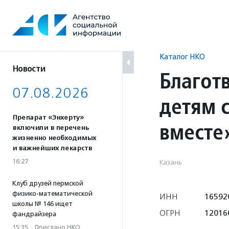
Перейти
к
содержанию
Каталог НКО
Новости
Благот
07.08.2026
детям 
Препарат «Энхерту»
вместе
включили в перечень
жизненно необходимых
и важнейших лекарств
16:27
Казань
Клуб друзей пермской
физико-математической
ИНН
16592
школы № 146 ищет
ОГРН
12016
фандрайзера
15:35
·
Прислано НКО