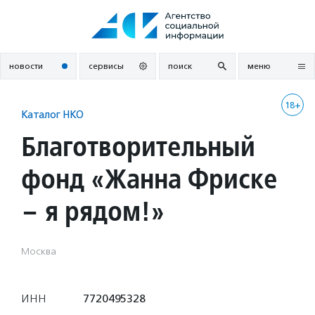
Перейти
к
содержанию
новости
сервисы
поиск
меню
18+
Каталог НКО
Благотворительный
фонд «Жанна Фриске
– я рядом!»
Москва
ИНН
7720495328