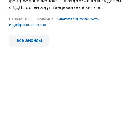
фонд «Жанна Фриске — я рядом!» в пользу детей
с ДЦП. Гостей ждут танцевальные хиты в…
Начало: 18:00
·
Коломна
·
Благотвори­тель­ность
и доброволь­чест­во
Все анонсы