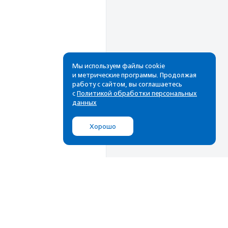
Мы используем файлы cookie
и метрические программы. Продолжая
работу с сайтом, вы соглашаетесь
Рассылка
с
Политикой обработки персональных
данных
Cамые свежие новости,
лучшие материалы в вашем
Хорошо
почтовом ящике
Подписаться