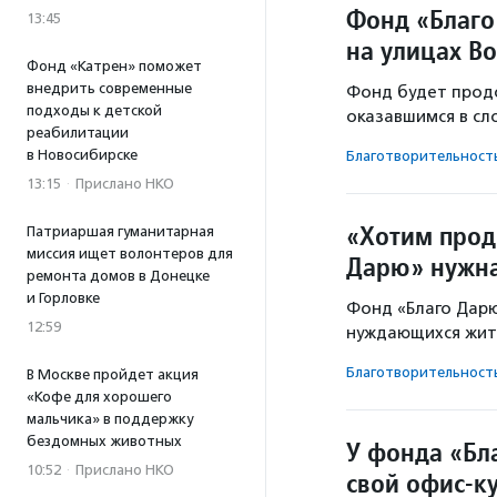
Фонд «Благо
13:45
на улицах В
Фонд «Катрен» поможет
внедрить современные
Фонд будет продо
подходы к детской
оказавшимся в сл
реабилитации
в Новосибирске
Благотвори­тель­ност
13:15
·
Прислано НКО
«Хотим прод
Патриаршая гуманитарная
миссия ищет волонтеров для
Дарю» нужн
ремонта домов в Донецке
и Горловке
Фонд «Благо Дар
12:59
нуждающихся жит
Благотвори­тель­ност
В Москве пройдет акция
«Кофе для хорошего
мальчика» в поддержку
бездомных животных
У фонда «Бл
10:52
·
Прислано НКО
свой офис-к