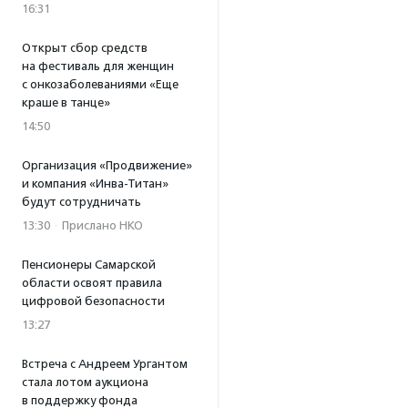
16:31
Открыт сбор средств
на фестиваль для женщин
с онкозаболеваниями «Еще
краше в танце»
14:50
Организация «Продвижение»
и компания «Инва-Титан»
будут сотрудничать
13:30
·
Прислано НКО
Пенсионеры Самарской
области освоят правила
цифровой безопасности
13:27
Встреча с Андреем Ургантом
стала лотом аукциона
в поддержку фонда