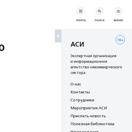
лента
поиск
меню
18+
о
АСИ
Экспертная организация
и информационное
агентство некоммерческого
сектора
О нас
Контакты
Сотрудники
Мероприятия АСИ
Прислать новость
Полезная библиотека
Наши издания