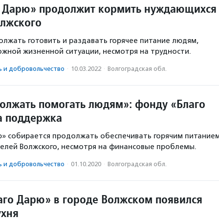
 Дарю» продолжит кормить нуждающихся
олжского
лжать готовить и раздавать горячее питание людям,
ожной жизненной ситуации, несмотря на трудности.
ь и доброволь­чест­во
·
10.03.2022
·
Волгоградская обл.
олжать помогать людям»: фонду «Благо
а поддержка
ю» собирается продолжать обеспечивать горячим питание
елей Волжского, несмотря на финансовые проблемы.
ь и доброволь­чест­во
·
01.10.2020
·
Волгоградская обл.
аго Дарю» в городе Волжском появился
ухня