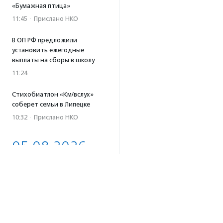
«Бумажная птица»
11:45
·
Прислано НКО
В ОП РФ предложили
установить ежегодные
выплаты на сборы в школу
11:24
Стихобиатлон «Км/вслух»
соберет семьи в Липецке
10:32
·
Прислано НКО
05.08.2026
Автовладельцы Камчатки
могут получить стикеры
о правилах добрососедства
с бурыми медведями
18:02