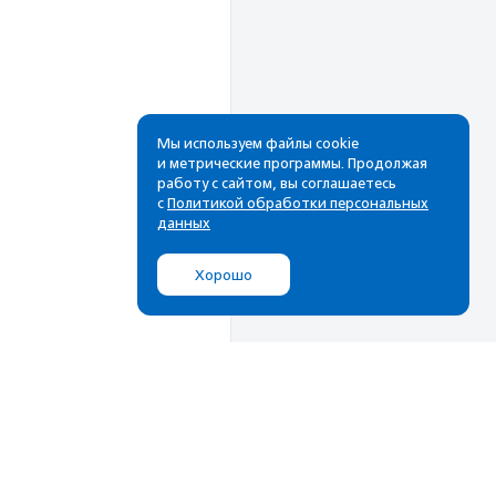
Мы используем файлы cookie
и метрические программы. Продолжая
работу с сайтом, вы соглашаетесь
Рассылка
с
Политикой обработки персональных
данных
Cамые свежие новости,
лучшие материалы в вашем
Хорошо
почтовом ящике
Подписаться