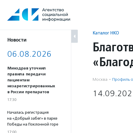
Перейти
к
содержанию
Каталог НКО
Новости
Благот
06.08.2026
«Благо
Минздрав уточнил
правила передачи
Москва
·
Профиль о
пациентам
незарегистрированных
14.09.202
в России препаратов
17:30
Началась регистрация
на «Добрый забег» в парке
Победы на Поклонной горе
17:00