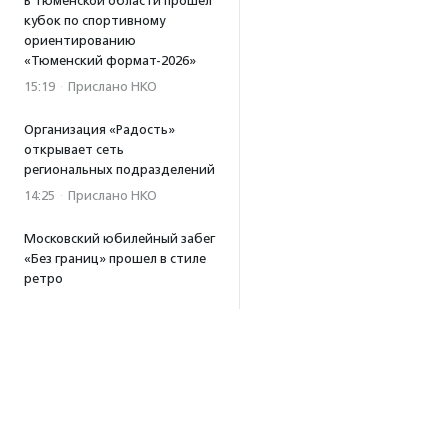
В Тюменской области прошел
кубок по спортивному
ориентированию
«Тюменский формат-2026»
15:19
·
Прислано НКО
Организация «Радость»
открывает сеть
региональных подразделений
14:25
·
Прислано НКО
Московский юбилейный забег
«Без границ» прошел в стиле
ретро
13:30
·
Прислано НКО
Совфед поддержал
инициативу о бесплатной
юридической помощи
сиротам старше 23 лет
13:19