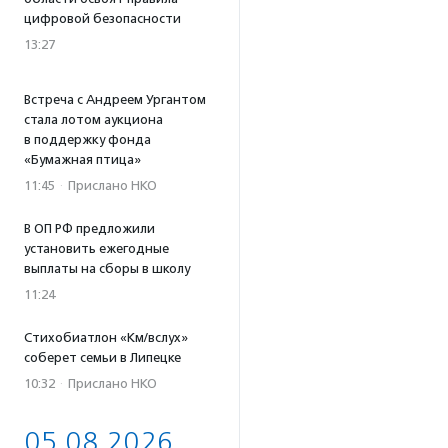
цифровой безопасности
13:27
Встреча с Андреем Ургантом
стала лотом аукциона
в поддержку фонда
«Бумажная птица»
11:45
·
Прислано НКО
В ОП РФ предложили
установить ежегодные
выплаты на сборы в школу
11:24
Стихобиатлон «Км/вслух»
соберет семьи в Липецке
10:32
·
Прислано НКО
05.08.2026