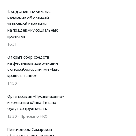
Фонд «Наш Норильск»
напомнил об осенней
заявочной кампании
на поддержку социальных
проектов
16:31
Открыт сбор средств
на фестиваль для женщин
с онкозаболеваниями «Еще
краше в танце»
14:50
Организация «Продвижение»
и компания «Инва-Титан»
будут сотрудничать
13:30
·
Прислано НКО
Пенсионеры Самарской
области освоят правила