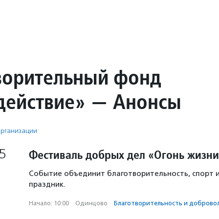
ворительный фонд
действие» — Анонсы
рганизации
5
Фестиваль добрых дел «Огонь жизн
Событие объединит благотворительность, спорт 
праздник.
Начало: 10:00
·
Одинцово
·
Благотвори­тель­ность и добровол