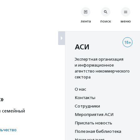
лента
поиск
меню
18+
АСИ
Экспертная организация
и информационное
агентство некоммерческого
сектора
О нас
и»
Контакты
Сотрудники
и семейный
Мероприятия АСИ
Прислать новость
ь­чест­во
Полезная библиотека
Наши издания