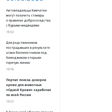
Автовладельцы Камчатки
могут получить стикеры
о правилах добрососедства
с бурыми медведями
18:02
Для родственников
пострадавших в результате
атаки беспилотников под
Геленджиком открыли
горячую линию
16:58
Портал поиска доноров
крови для животных
«Одной Крови» заработал
по всей России
16:53