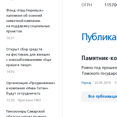
ОГРН
11570
Фонд «Наш Норильск»
напомнил об осенней
заявочной кампании
на поддержку социальных
проектов
Публика
16:31
Открыт сбор средств
на фестиваль для женщин
Памятник-ко
с онкозаболеваниями «Еще
краше в танце»
Ровно год прошел
14:50
Томского государ
Город
·
22.05.2019
·
Т
Организация «Продвижение»
и компания «Инва-Титан»
будут сотрудничать
Все публикац
13:30
·
Прислано НКО
Пенсионеры Самарской
области освоят правила