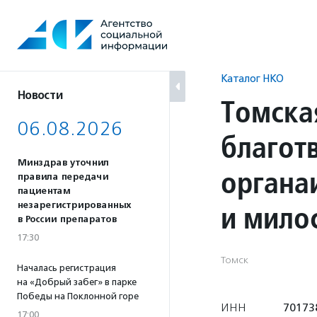
Перейти
к
содержанию
Каталог НКО
Новости
Томска
06.08.2026
благот
Минздрав уточнил
органа
правила передачи
пациентам
и мило
незарегистрированных
в России препаратов
17:30
Томск
Началась регистрация
на «Добрый забег» в парке
Победы на Поклонной горе
ИНН
70173
17:00