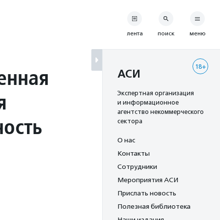
лента
поиск
меню
18+
енная
АСИ
я
Экспертная организация
и информационное
агентство некоммерческого
ность
сектора
О нас
Контакты
Сотрудники
Мероприятия АСИ
Прислать новость
Полезная библиотека
Наши издания