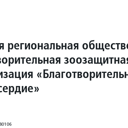
я региональная обществ
ворительная зоозащитна
изация «Благотворитель
сердие»
80106