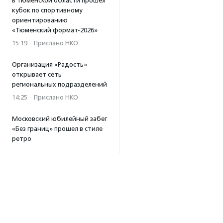
В Тюменской области прошел
кубок по спортивному
ориентированию
«Тюменский формат-2026»
15:19
·
Прислано НКО
Организация «Радость»
открывает сеть
региональных подразделений
14:25
·
Прислано НКО
Московский юбилейный забег
«Без границ» прошел в стиле
ретро
13:30
·
Прислано НКО
Совфед поддержал
инициативу о бесплатной
юридической помощи
сиротам старше 23 лет
13:19