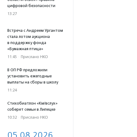
цифровой безопасности
13:27
Встреча с Андреем Ургантом
стала лотом аукциона
в поддержку фонда
«Бумажная птица»
11:45
·
Прислано НКО
В ОП РФ предложили
установить ежегодные
выплаты на сборы в школу
11:24
Стихобиатлон «Км/вслух»
соберет семьи в Липецке
10:32
·
Прислано НКО
05.08.2026