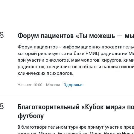
8
Форум пациентов «Ты можешь — мы
Форум пациентов – информационно-просветительс
который реализуется на базе НМИЦ радиологии М
при участии онкологов, маммологов, хирургов, хим
радиологов, специалистов в области паллиативно
клинических психологов.
Начало: 10:00
·
Москва
·
Здоровье
8
Благотворительный «Кубок мира» п
футболу
В благотворительном турнире примут участие пре
городов: Москва, Екатеринбург, Орел, Нижний Новг