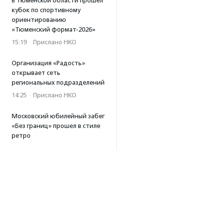
В Тюменской области прошел
кубок по спортивному
ориентированию
«Тюменский формат-2026»
15:19
·
Прислано НКО
Организация «Радость»
открывает сеть
региональных подразделений
14:25
·
Прислано НКО
Московский юбилейный забег
«Без границ» прошел в стиле
ретро
13:30
·
Прислано НКО
Совфед поддержал
инициативу о бесплатной
юридической помощи
сиротам старше 23 лет
13:19