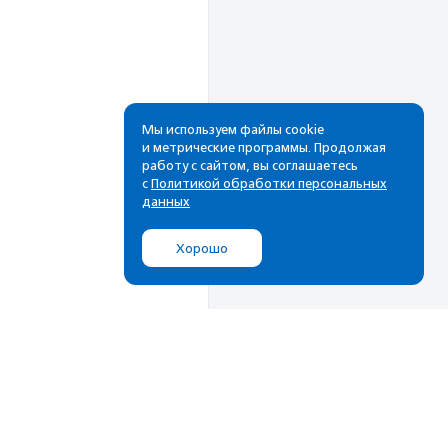
Мы используем файлы cookie
и метрические программы. Продолжая
работу с сайтом, вы соглашаетесь
Рассылка
с
Политикой обработки персональных
данных
Cамые свежие новости,
лучшие материалы в вашем
Хорошо
почтовом ящике
Подписаться