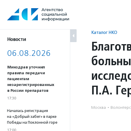
Перейти
к
содержанию
Каталог НКО
Новости
Благот
06.08.2026
больны
Минздрав уточнил
исслед
правила передачи
пациентам
П.А. Ге
незарегистрированных
в России препаратов
17:30
Москва
·
Волонтерс
Началась регистрация
на «Добрый забег» в парке
Победы на Поклонной горе
17:00