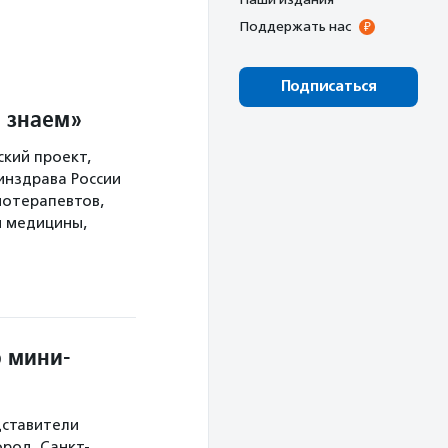
Поддержать нас
Подписаться
 знаем»
кий проект,
инздрава России
иотерапевтов,
й медицины,
о мини-
дставители
ород, Санкт-