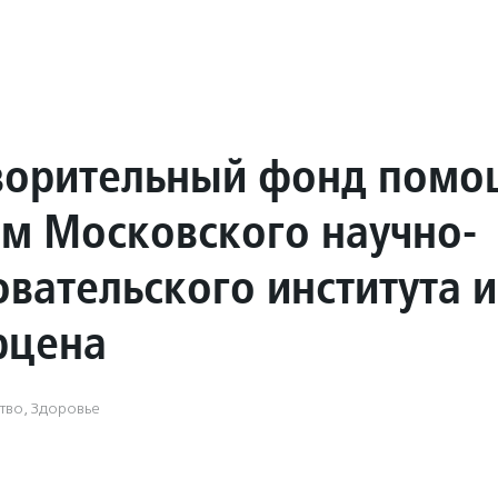
ворительный фонд помо
м Московского научно-
овательского института 
рцена
тво, Здоровье