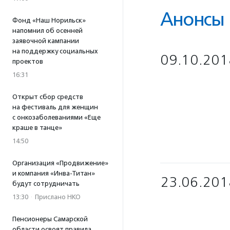
Анонсы
Фонд «Наш Норильск»
напомнил об осенней
заявочной кампании
на поддержку социальных
09.10.201
проектов
16:31
Открыт сбор средств
на фестиваль для женщин
с онкозаболеваниями «Еще
краше в танце»
14:50
Организация «Продвижение»
и компания «Инва-Титан»
23.06.201
будут сотрудничать
13:30
·
Прислано НКО
Пенсионеры Самарской
области освоят правила