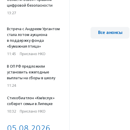
цифровой безопасности
13:27
Встреча с Андреем Ургантом
Все анонсы
стала лотом аукциона
в поддержку фонда
«Бумажная птица»
11:45
·
Прислано НКО
В ОП РФ предложили
установить ежегодные
выплаты на сборы в школу
11:24
Стихобиатлон «Км/вслух»
соберет семьи в Липецке
10:32
·
Прислано НКО
05.08.2026