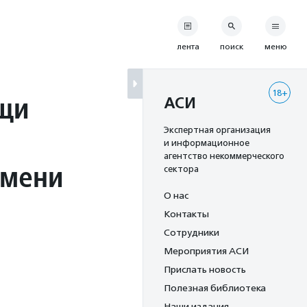
лента
поиск
меню
18+
щи
АСИ
Экспертная организация
и информационное
агентство некоммерческого
имени
сектора
О нас
Контакты
Сотрудники
Мероприятия АСИ
Прислать новость
Полезная библиотека
Наши издания