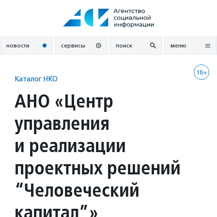
Перейти
к
содержанию
новости
сервисы
поиск
меню
18+
Каталог НКО
АНО «Центр
управления
и реализации
проектных решений
“Человеческий
капитал”»