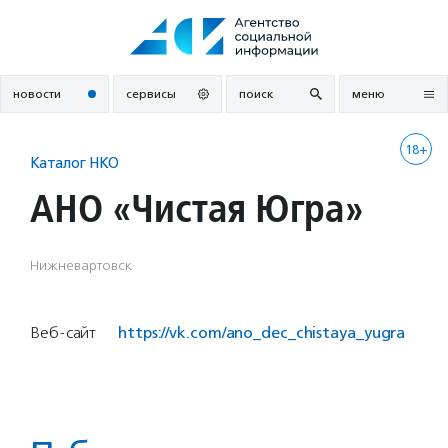
Перейти
к
содержанию
новости
сервисы
поиск
меню
18+
Каталог НКО
АНО «Чистая Югра»
Нижневартовск
Веб-сайт
https://vk.com/ano_dec_chistaya_yugra