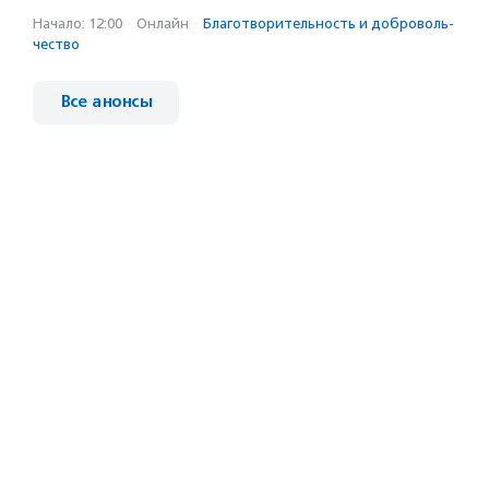
Начало: 12:00
·
Онлайн
·
Благотвори­тель­ность и доброволь­
чест­во
Все анонсы