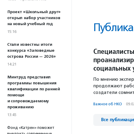
Проект «Школьный друг»
открыл набор участников
Публика
на новый учебный год
15:16
Стали известны итоги
Специалисты
конкурса «Заповедные
острова России — 2026»
проанализир
14:21
социальных 
Минтруд представил
По мнению экспе
программы повышения
продолжают рабо
квалификации по ранней
создатели сомнит
помощи
и сопровождаемому
Важное об НКО
·
09.0
проживанию
13:45
Все публикац
Фонд «Катрен» поможет
внедрить современные