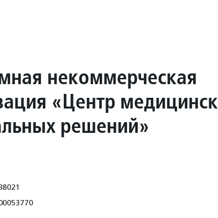
мная некоммерческая
зация «Центр медицинск
альных решений»
38021
00053770