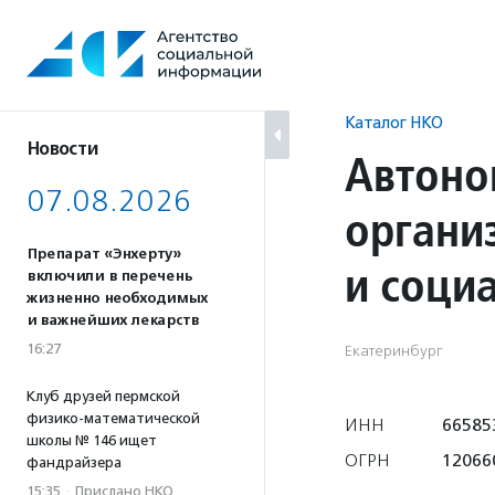
Перейти
к
содержанию
Каталог НКО
Новости
Автоно
07.08.2026
органи
Препарат «Энхерту»
и соци
включили в перечень
жизненно необходимых
и важнейших лекарств
16:27
Екатеринбург
Клуб друзей пермской
физико-математической
ИНН
66585
школы № 146 ищет
ОГРН
12066
фандрайзера
15:35
·
Прислано НКО