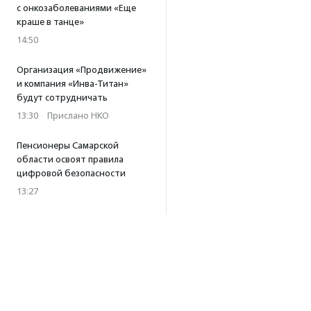
с онкозаболеваниями «Еще
краше в танце»
14:50
Организация «Продвижение»
и компания «Инва-Титан»
будут сотрудничать
13:30
·
Прислано НКО
Пенсионеры Самарской
области освоят правила
цифровой безопасности
13:27
Встреча с Андреем Ургантом
стала лотом аукциона
в поддержку фонда
«Бумажная птица»
11:45
·
Прислано НКО