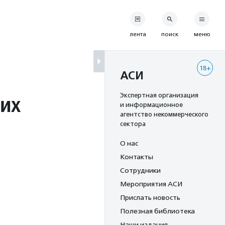
лента
поиск
меню
18+
АСИ
их
Экспертная организация
и информационное
агентство некоммерческого
сектора
О нас
Контакты
Сотрудники
Мероприятия АСИ
Прислать новость
Полезная библиотека
Наши издания