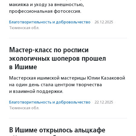
макияжа и уходу за внешностью,
профессиональная фотосессия.
Благотвори­тель­ность и доброволь­чест­во
·
26.12.2025
·
Тюменская обл.
Мастер-класс по росписи
экологичных шоперов прошел
в Ишиме
Мастерская ишимской мастерицы Юлии Казаковой
на один день стала центром творчества
и взаимной поддержки.
Благотвори­тель­ность и доброволь­чест­во
·
22.12.2025
·
Тюменская обл.
В Ишиме открылось альцкафе