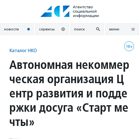
Перейти
к
содержанию
новости
сервисы
поиск
меню
18+
Каталог НКО
Автономная некоммер
ческая организация Ц
ентр развития и подде
ржки досуга «Старт ме
чты»