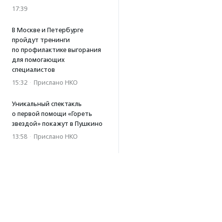
17:39
В Москве и Петербурге
пройдут тренинги
по профилактике выгорания
для помогающих
специалистов
15:32
·
Прислано НКО
Уникальный спектакль
о первой помощи «Гореть
звездой» покажут в Пушкино
13:58
·
Прислано НКО
Как культура помогает
говорить
о благотворительности:
итоги второго «Теплого
вечера с Кольским»
13:55