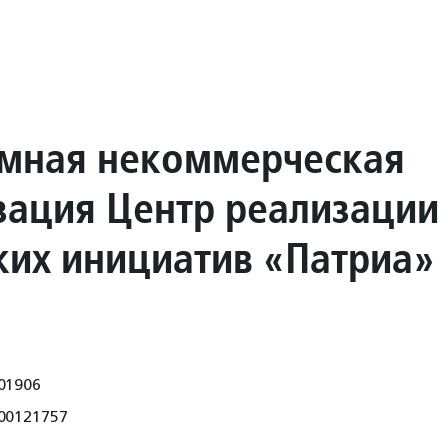
мная некоммерческая
зация Центр реализации
ких инициатив «Патриа»
01906
00121757