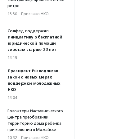
ретро
13:30
·
Прислано НКО
Совфед поддержал
инициативу о бесплатной
юридической помощи
сиротам старше 23 лет
13:19
Президент РФ подписал
закон о новых мерах
поддержки молодежных
НКО
13:04
Волонтеры Наставнического
центра преобразили
территорию дома ребенка
при колонии в Можайске
10:32
·
Прислано НКО