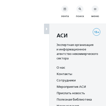
лента
поиск
меню
18+
АСИ
Экспертная организация
и информационное
агентство некоммерческого
сектора
О нас
Контакты
Сотрудники
Мероприятия АСИ
Прислать новость
Полезная библиотека
Наши издания