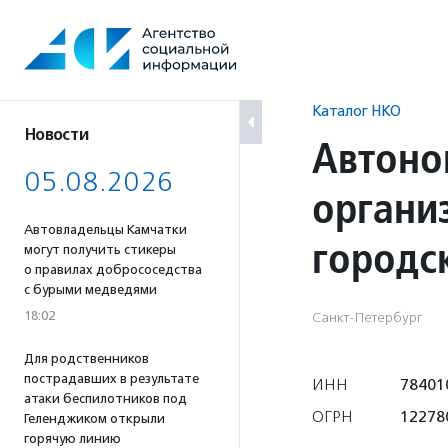
Перейти
к
содержанию
Каталог НКО
Новости
Автоно
05.08.2026
органи
Автовладельцы Камчатки
городс
могут получить стикеры
о правилах добрососедства
с бурыми медведями
18:02
Санкт-Петербург
Для родственников
пострадавших в результате
ИНН
78401
атаки беспилотников под
ОГРН
12278
Геленджиком открыли
горячую линию