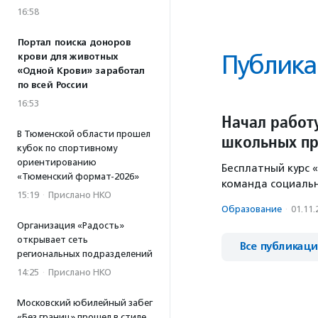
16:58
Портал поиска доноров
Публика
крови для животных
«Одной Крови» заработал
по всей России
16:53
Начал работ
В Тюменской области прошел
школьных пр
кубок по спортивному
ориентированию
Бесплатный курс 
«Тюменский формат-2026»
команда социальн
15:19
·
Прислано НКО
Образование
·
01.11.
Организация «Радость»
открывает сеть
Все публикац
региональных подразделений
14:25
·
Прислано НКО
Московский юбилейный забег
«Без границ» прошел в стиле