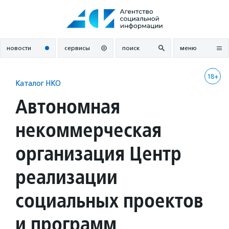
Перейти
к
содержанию
новости
сервисы
поиск
меню
18+
Каталог НКО
Автономная
некоммерческая
организация Центр
реализации
социальных проектов
и программ