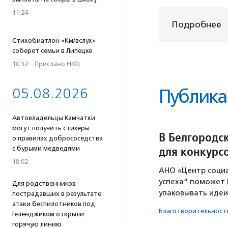
11:24
Подробнее
Стихобиатлон «Км/вслух»
соберет семьи в Липецке
10:32
·
Прислано НКО
05.08.2026
Публика
Автовладельцы Камчатки
могут получить стикеры
В Белгородс
о правилах добрососедства
для конкурс
с бурыми медведями
18:02
АНО «Центр социа
успеха“ поможет 
Для родственников
упаковывать идеи
пострадавших в результате
атаки беспилотников под
Благотвори­тель­ност
Геленджиком открыли
горячую линию