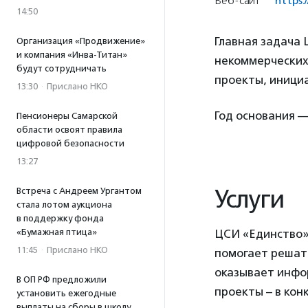
Веб-сайт
https:
14:50
Главная задача
Организация «Продвижение»
и компания «Инва-Титан»
некоммерческих
будут сотрудничать
проекты, иници
13:30
·
Прислано НКО
Год основания —
Пенсионеры Самарской
области освоят правила
цифровой безопасности
13:27
Услуги
Встреча с Андреем Ургантом
стала лотом аукциона
в поддержку фонда
«Бумажная птица»
ЦСИ «Единство» 
11:45
·
Прислано НКО
помогает решат
оказывает инфо
В ОП РФ предложили
проекты – в кон
установить ежегодные
выплаты на сборы в школу