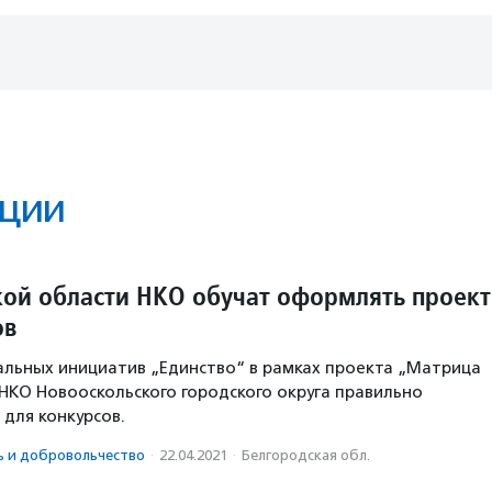
ции
кой области НКО обучат оформлять проек
ов
льных инициатив „Единство“ в рамках проекта „Матрица
НКО Новооскольского городского округа правильно
 для конкурсов.
ь и доброволь­чест­во
·
22.04.2021
·
Белгородская обл.