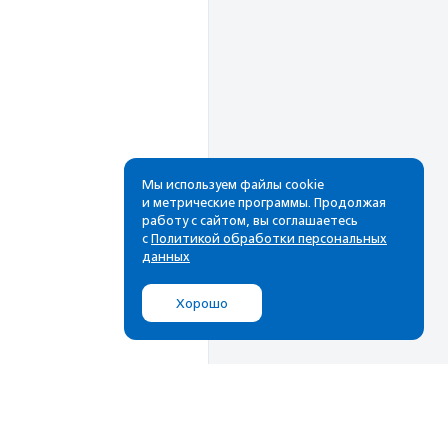
Мы используем файлы cookie
и метрические программы. Продолжая
Рассылка
работу с сайтом, вы соглашаетесь
с
Политикой обработки персональных
данных
Cамые свежие новости,
лучшие материалы в вашем
почтовом ящике
Хорошо
Подписаться