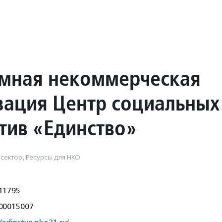
мная некоммерческая
зация Центр социальных
тив «Единство»
сектор, Ресурсы для НКО
11795
00015007