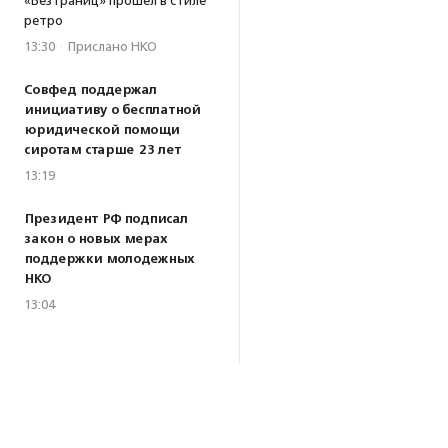
«Без границ» прошел в стиле
ретро
13:30
·
Прислано НКО
Совфед поддержал
инициативу о бесплатной
юридической помощи
сиротам старше 23 лет
13:19
Президент РФ подписал
закон о новых мерах
поддержки молодежных
НКО
13:04
Волонтеры Наставнического
центра преобразили
территорию дома ребенка
при колонии в Можайске
10:32
·
Прислано НКО