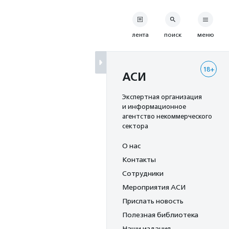
лента
поиск
меню
18+
АСИ
Экспертная организация
и информационное
агентство некоммерческого
сектора
О нас
Контакты
Сотрудники
Мероприятия АСИ
Прислать новость
Полезная библиотека
Наши издания