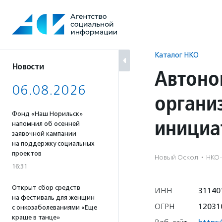
Перейти
к
содержанию
Каталог НКО
Новости
Автоно
06.08.2026
органи
Фонд «Наш Норильск»
инициа
напомнил об осенней
заявочной кампании
на поддержку социальных
проектов
Новый Оскол
·
НКО-
16:31
Открыт сбор средств
ИНН
31140
на фестиваль для женщин
ОГРН
12031
с онкозаболеваниями «Еще
краше в танце»