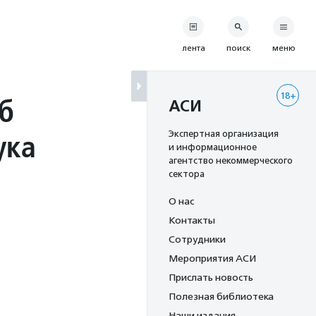
лента
поиск
меню
18+
б
АСИ
ука
Экспертная организация
и информационное
агентство некоммерческого
сектора
О нас
Контакты
Сотрудники
Мероприятия АСИ
Прислать новость
Полезная библиотека
Наши издания