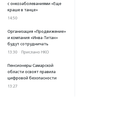
с онкозаболеваниями «Еще
краше в танце»
14:50
Организация «Продвижение»
и компания «Инва-Титан»
будут сотрудничать
13:30
·
Прислано НКО
Пенсионеры Самарской
области освоят правила
цифровой безопасности
13:27
Встреча с Андреем Ургантом
стала лотом аукциона
в поддержку фонда
«Бумажная птица»
11:45
·
Прислано НКО