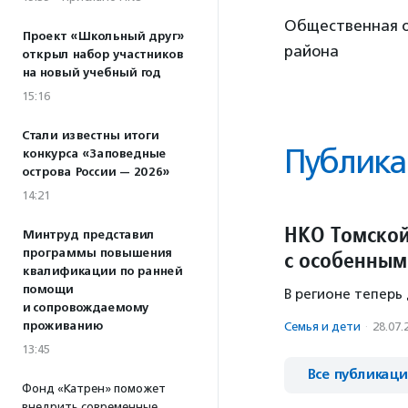
Общественная ор
Проект «Школьный друг»
района
открыл набор участников
на новый учебный год
15:16
Стали известны итоги
Публика
конкурса «Заповедные
острова России — 2026»
14:21
НКО Томской
Минтруд представил
программы повышения
с особенным
квалификации по ранней
помощи
В регионе теперь 
и сопровождаемому
проживанию
Семья и дети
·
28.07.
13:45
Все публикац
Фонд «Катрен» поможет
внедрить современные