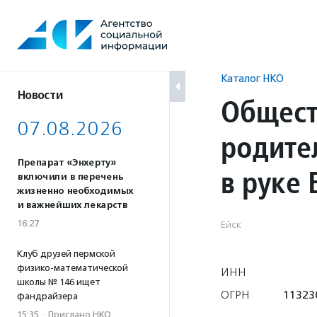
Перейти
к
содержанию
Каталог НКО
Новости
Общест
07.08.2026
родите
Препарат «Энхерту»
в руке 
включили в перечень
жизненно необходимых
и важнейших лекарств
16:27
Ейск
Клуб друзей пермской
физико-математической
ИНН
школы № 146 ищет
ОГРН
11323
фандрайзера
15:35
·
Прислано НКО