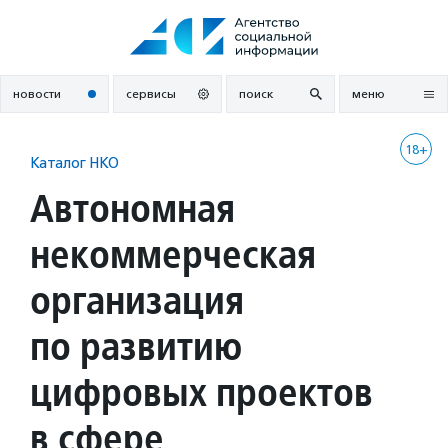
Перейти
к
содержанию
новости
сервисы
поиск
меню
18+
Каталог НКО
Автономная
некоммерческая
организация
по развитию
цифровых проектов
в сфере