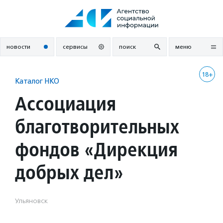
Перейти
к
содержанию
новости
сервисы
поиск
меню
18+
Каталог НКО
Ассоциация
благотворительных
фондов «Дирекция
добрых дел»
Ульяновск