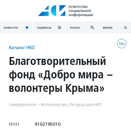
Перейти
к
содержанию
новости
сервисы
поиск
меню
18+
Каталог НКО
Благотворительный
фонд «Добро мира –
волонтеры Крыма»
Симферополь
·
Волонтерство, Ресурсы для НКО
ИНН
9102195010