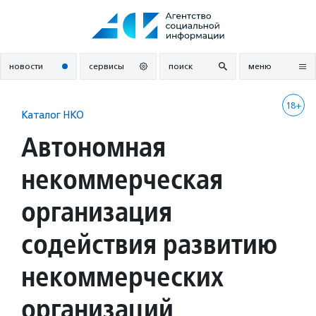
Перейти
к
содержанию
новости
сервисы
поиск
меню
18+
Каталог НКО
Автономная
некоммерческая
организация
содействия развитию
некоммерческих
организаций