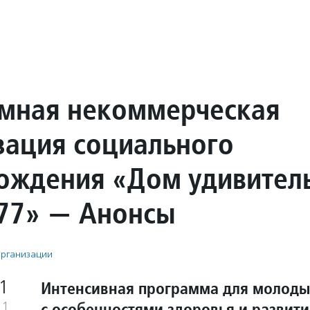
мная некоммерческая
зация социального
ождения «Дом удивител
77» — Анонсы
рганизации
1
Интенсивная программа для молоды
с особенностями здоровья и развити
21