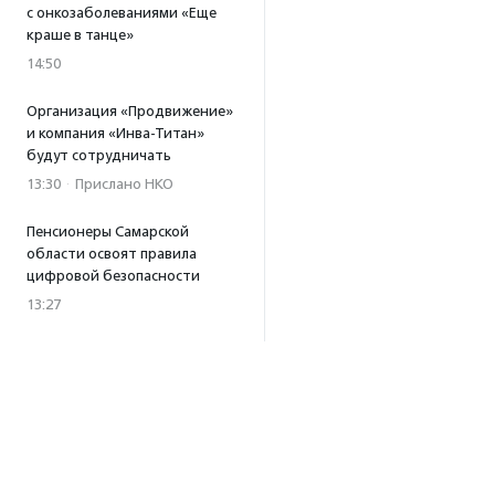
с онкозаболеваниями «Еще
краше в танце»
14:50
Организация «Продвижение»
и компания «Инва-Титан»
будут сотрудничать
13:30
·
Прислано НКО
Пенсионеры Самарской
области освоят правила
цифровой безопасности
13:27
Встреча с Андреем Ургантом
стала лотом аукциона
в поддержку фонда
«Бумажная птица»
11:45
·
Прислано НКО