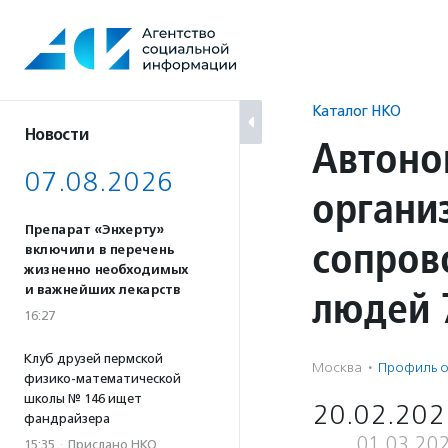
Перейти
к
содержанию
Каталог НКО
Новости
Автоно
07.08.2026
органи
Препарат «Энхерту»
сопров
включили в перечень
жизненно необходимых
людей 
и важнейших лекарств
16:27
Клуб друзей пермской
Москва
·
Профиль о
физико-математической
школы № 146 ищет
20.02.202
фандрайзера
01.03.20
15:35
·
Прислано НКО