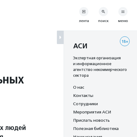
лента
поиск
меню
18+
АСИ
Экспертная организация
и информационное
агентство некоммерческого
ьных
сектора
О нас
Контакты
Сотрудники
Мероприятия АСИ
Прислать новость
х людей
Полезная библиотека
я
Наши издания