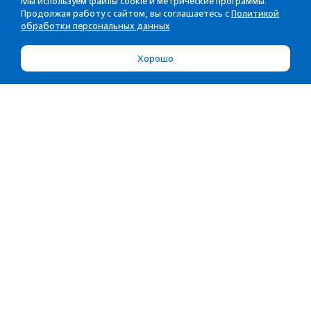
Мы используем файлы cookie и метрические программы.
Продолжая работу с сайтом, вы соглашаетесь с
Политикой
обработки персональных данных
Хорошо