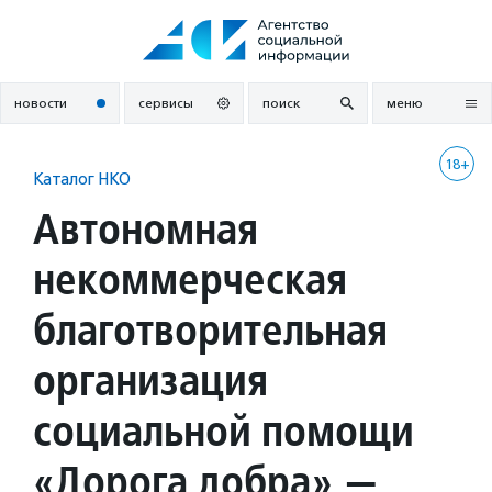
Перейти
к
содержанию
новости
сервисы
поиск
меню
18+
Каталог НКО
Автономная
некоммерческая
благотворительная
организация
социальной помощи
«Дорога добра» —