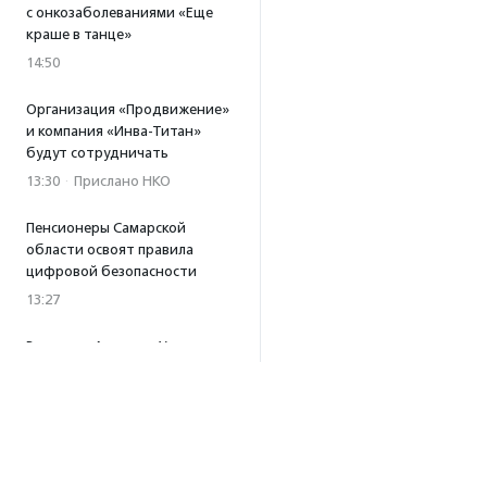
с онкозаболеваниями «Еще
краше в танце»
14:50
Организация «Продвижение»
и компания «Инва-Титан»
будут сотрудничать
13:30
·
Прислано НКО
Пенсионеры Самарской
области освоят правила
цифровой безопасности
13:27
Встреча с Андреем Ургантом
стала лотом аукциона
в поддержку фонда
«Бумажная птица»
11:45
·
Прислано НКО