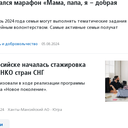
чался марафон «Мама, папа, я – добрая
брь 2024 года семьи могут выполнять тематические задания
ейным волонтерством. Самые активные семьи получат
ь и доброволь­чест­во
·
05.08.2024
сийске началась стажировка
 НКО стран СНГ
изовали в ходе реализации программы
а «Новое поколение».
024
·
Ханты-Мансийский АО - Югра
ии