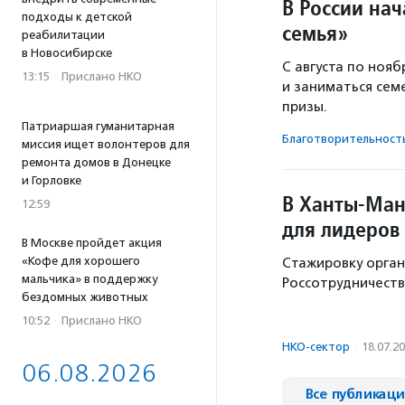
В России на
подходы к детской
семья»
реабилитации
в Новосибирске
С августа по ноя
13:15
·
Прислано НКО
и заниматься сем
призы.
Патриаршая гуманитарная
Благотвори­тель­ност
миссия ищет волонтеров для
ремонта домов в Донецке
и Горловке
В Ханты-Ман
12:59
для лидеров
В Москве пройдет акция
«Кофе для хорошего
Стажировку орган
мальчика» в поддержку
Россотрудничеств
бездомных животных
10:52
·
Прислано НКО
НКО-сектор
·
18.07.2
06.08.2026
Все публикац