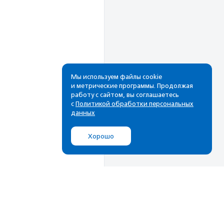
Мы используем файлы cookie
и метрические программы. Продолжая
работу с сайтом, вы соглашаетесь
Рассылка
с
Политикой обработки персональных
данных
Cамые свежие новости,
лучшие материалы в вашем
Хорошо
почтовом ящике
Подписаться