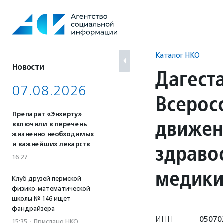
Перейти
к
содержанию
Каталог НКО
Новости
Дагест
07.08.2026
Всерос
Препарат «Энхерту»
движен
включили в перечень
жизненно необходимых
здраво
и важнейших лекарств
16:27
медик
Клуб друзей пермской
физико-математической
школы № 146 ищет
фандрайзера
ИНН
05070
15:35
·
Прислано НКО