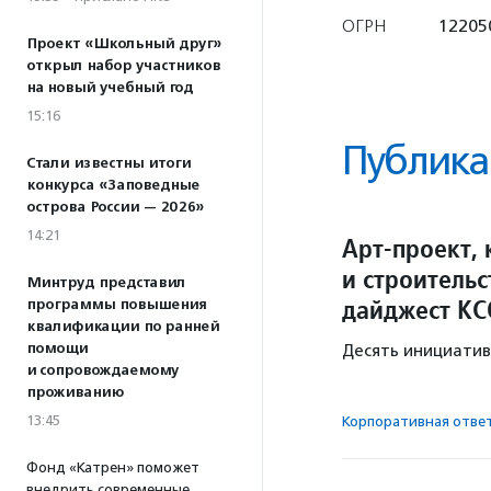
ОГРН
12205
Проект «Школьный друг»
открыл набор участников
на новый учебный год
15:16
Публика
Стали известны итоги
конкурса «Заповедные
острова России — 2026»
14:21
Арт-проект,
и строитель
Минтруд представил
дайджест КС
программы повышения
квалификации по ранней
помощи
Десять инициатив
и сопровождаемому
проживанию
13:45
Корпоративная отве
Фонд «Катрен» поможет
внедрить современные