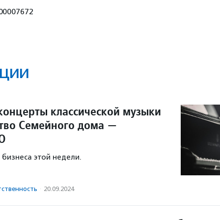
00007672
ции
 концерты классической музыки
ство Семейного дома —
О
 бизнеса этой недели.
тственность
·
20.09.2024