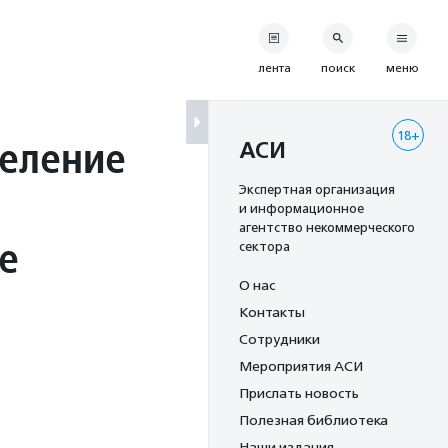
лента
поиск
меню
18+
деление
АСИ
Экспертная организация
и информационное
агентство некоммерческого
е
сектора
О нас
Контакты
Сотрудники
Мероприятия АСИ
Прислать новость
Полезная библиотека
Наши издания