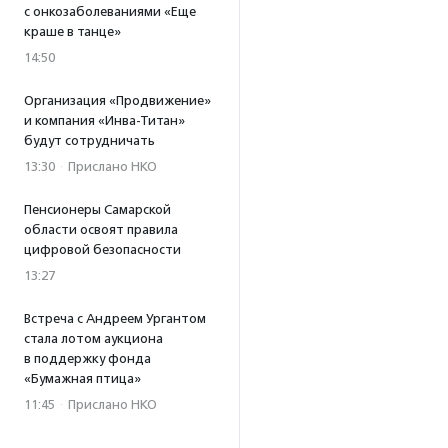
с онкозаболеваниями «Еще
краше в танце»
14:50
Организация «Продвижение»
и компания «Инва-Титан»
будут сотрудничать
13:30
·
Прислано НКО
Пенсионеры Самарской
области освоят правила
цифровой безопасности
13:27
Встреча с Андреем Ургантом
стала лотом аукциона
в поддержку фонда
«Бумажная птица»
11:45
·
Прислано НКО