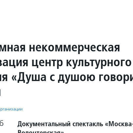
мная некоммерческая
зация центр культурного
ия «Душа с душою говор
ы
рганизации
6
Документальный спектакль «Москва
Волонтерская»