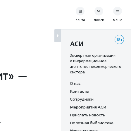
лента
поиск
меню
18+
АСИ
Экспертная организация
и информационное
агентство некоммерческого
ит» —
сектора
О нас
Контакты
Сотрудники
Мероприятия АСИ
Прислать новость
-
Полезная библиотека
Наши издания