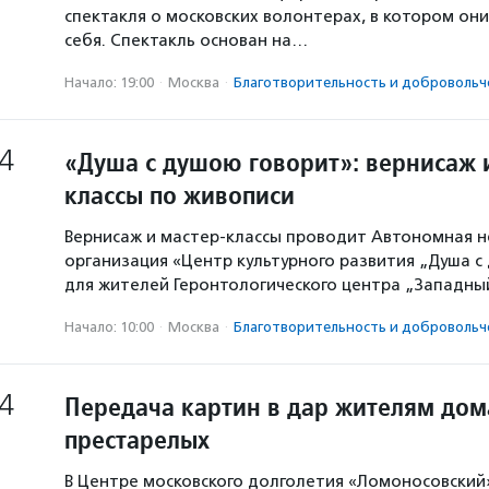
спектакля о московских волонтерах, в котором он
себя. Спектакль основан на…
Начало: 19:00
·
Москва
·
Благотвори­тель­ность и доброволь­ч
4
«Душа с душою говорит»: вернисаж 
классы по живописи
Вернисаж и мастер-классы проводит Автономная 
организация «Центр культурного развития „Душа с
для жителей Геронтологического центра „Западн
Начало: 10:00
·
Москва
·
Благотвори­тель­ность и доброволь­ч
4
Передача картин в дар жителям дом
престарелых
В Центре московского долголетия «Ломоносовский