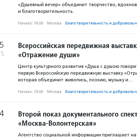
«Душевный вечер» объединит творчество, вдохно
и благотворительность.
Начало: 18:00
·
Москва
·
Благотвори­тель­ность и доброволь­ч
5
Всероссийская передвижная выстав
«Отражение души»
25
Центр культурного развития «Душа с душою говори
первую Всероссийскую передвижную выставку «Отр
которая объединит живопись, поэзию, музыку и…
Начало: 10:00
·
Москва
·
Благотвори­тель­ность и доброволь­ч
4
Второй показ документального спек
«Москва-Волонтерская»
Агентство социальной информации приглашает на