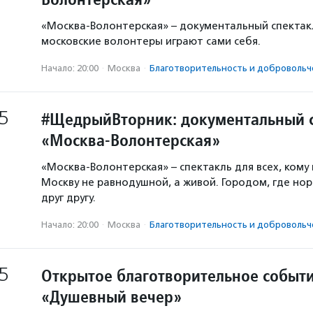
«Москва-Волонтерская» – документальный спектак
московские волонтеры играют сами себя.
Начало: 20:00
·
Москва
·
Благотвори­тель­ность и доброволь­ч
5
#ЩедрыйВторник: документальный с
«Москва-Волонтерская»
«Москва-Волонтерская» – спектакль для всех, кому
Москву не равнодушной, а живой. Городом, где но
друг другу.
Начало: 20:00
·
Москва
·
Благотвори­тель­ность и доброволь­ч
5
Открытое благотворительное событ
«Душевный вечер»