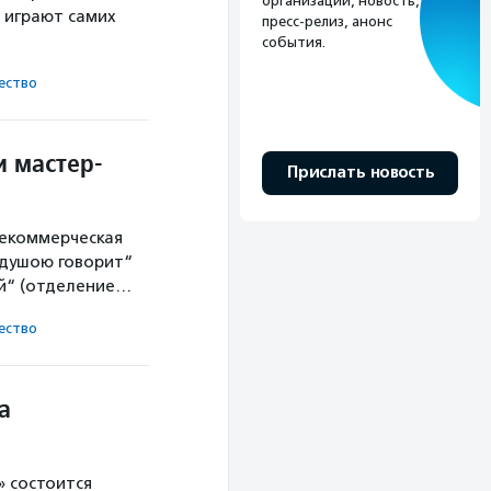
организации, новость,
и играют самих
пресс-релиз, анонс
события.
ест­во
и мастер-
Прислать новость
некоммерческая
 душою говорит“
ый“ (отделение…
ест­во
а
» состоится