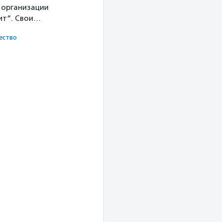
 организации
ит“. Свои…
ест­во