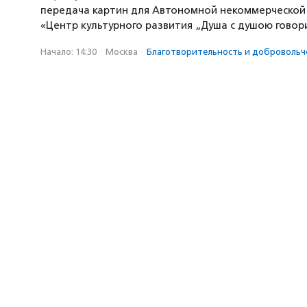
передача картин для Автономной некоммерческой
«Центр культурного развития „Душа с душою говор
Начало: 14:30
·
Москва
·
Благотвори­тель­ность и доброволь­ч