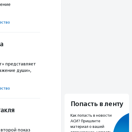
вение
ест­во
ка
т» представляет
ажение души»,
ест­во
Попасть в ленту
такля
Как попасть в новости
АСИ? Пришлите
материал о вашей
 второй показ