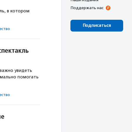
Поддержать нас
ль, в котором
Подписаться
ест­во
пектакль
 важно увидеть
рмально помогать
ест­во
ие