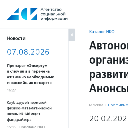
Перейти
к
содержанию
Каталог НКО
Новости
Автоно
07.08.2026
органи
Препарат «Энхерту»
развит
включили в перечень
жизненно необходимых
Анонс
и важнейших лекарств
16:27
Клуб друзей пермской
Москва
·
Профиль о
физико-математической
школы № 146 ищет
20.02.202
фандрайзера
15:35
·
Прислано НКО