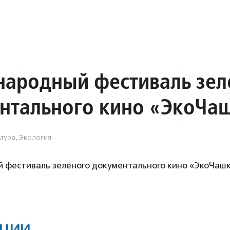
ародный фестиваль зел
нтального кино «ЭкоЧа
ьтура, Экология
фестиваль зеленого документального кино «ЭкоЧаш
ции