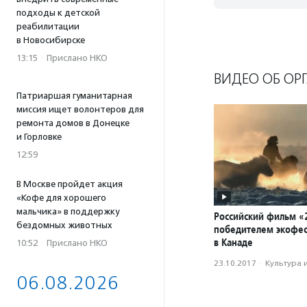
подходы к детской
реабилитации
в Новосибирске
13:15
·
Прислано НКО
ВИДЕО ОБ ОР
Патриаршая гуманитарная
миссия ищет волонтеров для
ремонта домов в Донецке
и Горловке
12:59
В Москве пройдет акция
«Кофе для хорошего
мальчика» в поддержку
Российский фильм «2
бездомных животных
победителем экофес
в Канаде
10:52
·
Прислано НКО
23.10.2017
·
Культура 
06.08.2026