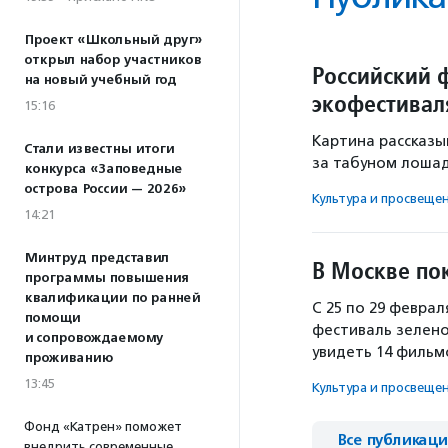
Проект «Школьный друг»
открыл набор участников
Российский 
на новый учебный год
экофестивал
15:16
Картина рассказы
Стали известны итоги
за табуном лошад
конкурса «Заповедные
острова России — 2026»
Культура и просвеще
14:21
Минтруд представил
В Москве по
программы повышения
квалификации по ранней
С 25 по 29 февра
помощи
фестиваль зелено
и сопровождаемому
увидеть 14 фильм
проживанию
13:45
Культура и просвеще
Фонд «Катрен» поможет
Все публикац
внедрить современные