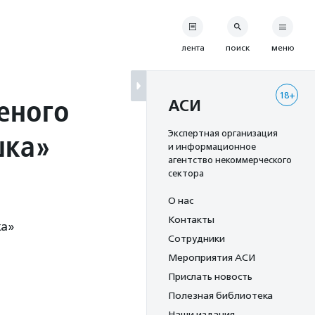
лента
поиск
меню
18+
еного
АСИ
шка»
Экспертная организация
и информационное
агентство некоммерческого
сектора
О нас
Контакты
ка»
Сотрудники
Мероприятия АСИ
Прислать новость
Полезная библиотека
Наши издания