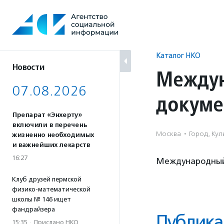
Перейти
к
содержанию
Каталог НКО
Новости
Междун
07.08.2026
докуме
Препарат «Энхерту»
включили в перечень
Москва
·
Город, Кул
жизненно необходимых
и важнейших лекарств
16:27
Международный 
Клуб друзей пермской
физико-математической
школы № 146 ищет
фандрайзера
Публика
15:35
·
Прислано НКО