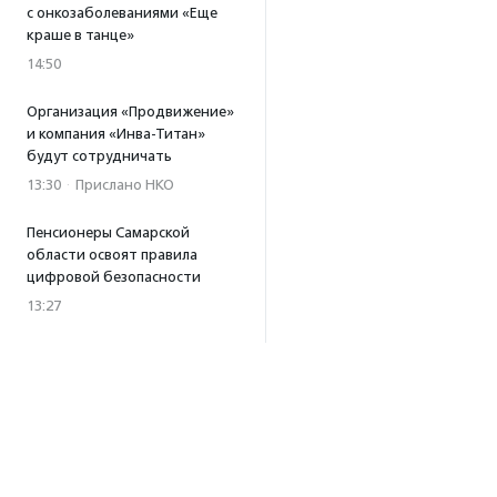
с онкозаболеваниями «Еще
краше в танце»
14:50
Организация «Продвижение»
и компания «Инва-Титан»
будут сотрудничать
13:30
·
Прислано НКО
Пенсионеры Самарской
области освоят правила
цифровой безопасности
13:27
Встреча с Андреем Ургантом
стала лотом аукциона
в поддержку фонда
«Бумажная птица»
11:45
·
Прислано НКО