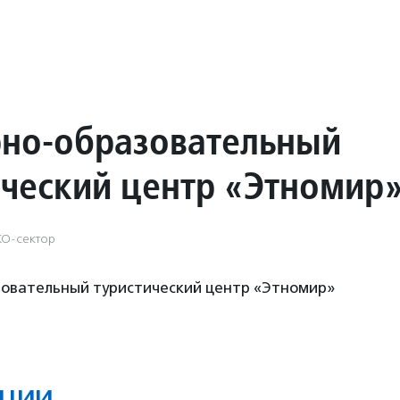
рно-образовательный
ический центр «Этномир
КО-сектор
зовательный туристический центр «Этномир»
ции