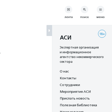
лента
поиск
меню
18+
АСИ
»
Экспертная организация
и информационное
агентство некоммерческого
сектора
О нас
Контакты
Сотрудники
Мероприятия АСИ
Прислать новость
Полезная библиотека
Наши издания