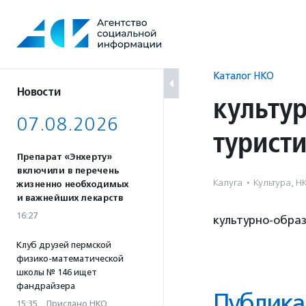
Перейти
к
содержанию
Каталог НКО
Новости
культу
07.08.2026
турист
Препарат «Энхерту»
включили в перечень
Калуга
·
Культура, Н
жизненно необходимых
и важнейших лекарств
16:27
культурно-обра
Клуб друзей пермской
физико-математической
школы № 146 ищет
фандрайзера
Публика
15:35
·
Прислано НКО