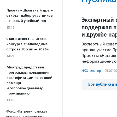
Проект «Школьный друг»
открыл набор участников
Экспертный 
на новый учебный год
поддержал п
15:16
и дружбе на
Стали известны итоги
Экспертный совет
конкурса «Заповедные
острова России — 2026»
принял участие П
Проекты «Наставн
14:21
информационную,
Минтруд представил
НКО-сектор
·
25.07.2
программы повышения
квалификации по ранней
помощи
Все публикац
и сопровождаемому
проживанию
13:45
Фонд «Катрен» поможет
внедрить современные