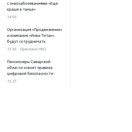
с онкозаболеваниями «Еще
краше в танце»
14:50
Организация «Продвижение»
и компания «Инва-Титан»
будут сотрудничать
13:30
·
Прислано НКО
Пенсионеры Самарской
области освоят правила
цифровой безопасности
13:27
Встреча с Андреем Ургантом
стала лотом аукциона
в поддержку фонда
«Бумажная птица»
11:45
·
Прислано НКО