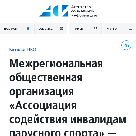
Перейти
к
содержанию
новости
сервисы
поиск
меню
18+
Каталог НКО
Межрегиональная
общественная
организация
«Ассоциация
содействия инвалидам
парусного спорта» —