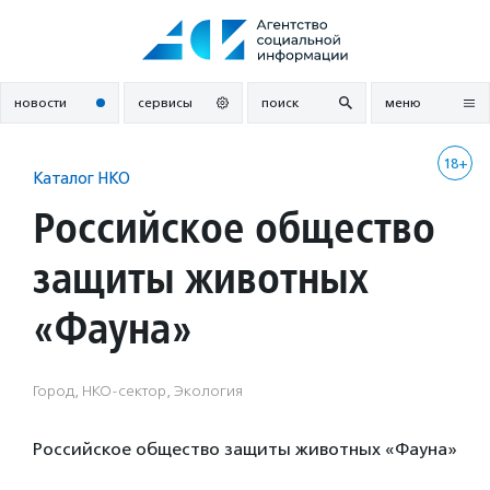
Перейти
к
содержанию
новости
сервисы
поиск
меню
18+
Каталог НКО
Российское общество
защиты животных
«Фауна»
Город, НКО-сектор, Экология
Российское общество защиты животных «Фауна»