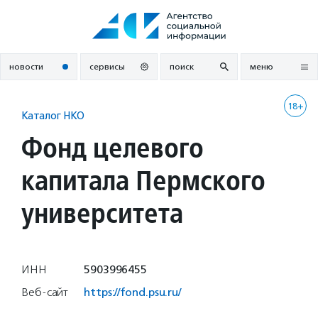
Перейти
к
содержанию
новости
сервисы
поиск
меню
18+
Каталог НКО
Фонд целевого
капитала Пермского
университета
ИНН
5903996455
Веб-сайт
https://fond.psu.ru/