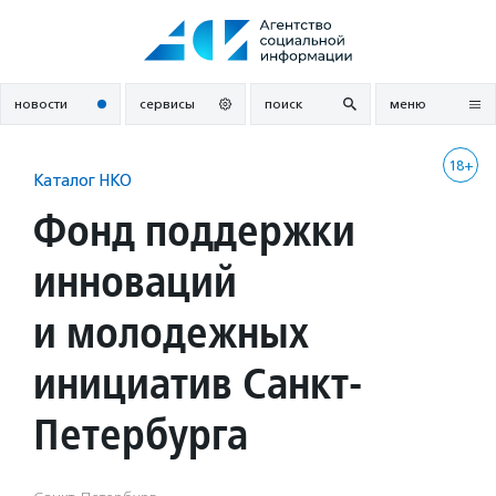
Перейти
к
содержанию
новости
сервисы
поиск
меню
18+
Каталог НКО
Фонд поддержки
инноваций
и молодежных
инициатив Санкт-
Петербурга