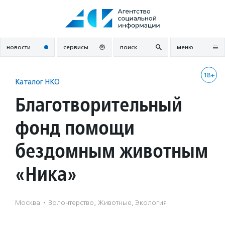
Перейти
к
содержанию
новости
сервисы
поиск
меню
18+
Каталог НКО
Благотворительный
фонд помощи
бездомным животным
«Ника»
Москва
·
Волонтерство, Животные, Экология