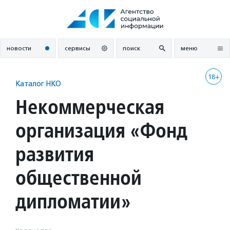
Перейти
к
содержанию
новости
сервисы
поиск
меню
18+
Каталог НКО
Некоммерческая
организация «Фонд
развития
общественной
дипломатии»