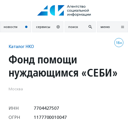
Перейти
к
содержанию
новости
сервисы
поиск
меню
18+
Каталог НКО
Фонд помощи
нуждающимся «СЕБИ»
Москва
ИНН
7704427507
ОГРН
1177700010047