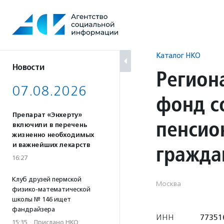
Перейти
к
содержанию
Каталог НКО
Новости
Регион
07.08.2026
фонд с
Препарат «Энхерту»
пенсио
включили в перечень
жизненно необходимых
гражда
и важнейших лекарств
16:27
Клуб друзей пермской
Москва
физико-математической
школы № 146 ищет
фандрайзера
ИНН
77351
15:35
·
Прислано НКО