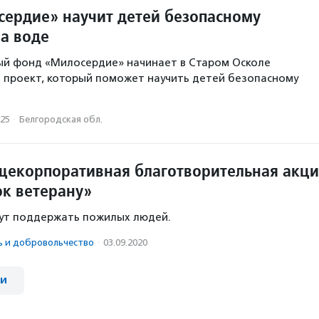
ердие» научит детей безопасному
а воде
ый фонд «Милосердие» начинает в Старом Осколе
 проект, который поможет научить детей безопасному
025
·
Белгородская обл.
щекорпоративная благотворительная акц
к ветерану»
гут поддержать пожилых людей.
ь и доброволь­чест­во
·
03.09.2020
ии