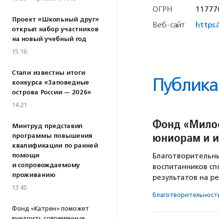
ОГРН
11777
Проект «Школьный друг»
Веб-сайт
https:
открыл набор участников
на новый учебный год
15:16
Стали известны итоги
Публика
конкурса «Заповедные
острова России — 2026»
14:21
Фонд «Милос
Минтруд представил
юниорам и и
программы повышения
квалификации по ранней
помощи
Благотворительн
и сопровождаемому
воспитанников сп
проживанию
результатов на р
13:45
Благотвори­тель­ност
Фонд «Катрен» поможет
внедрить современные