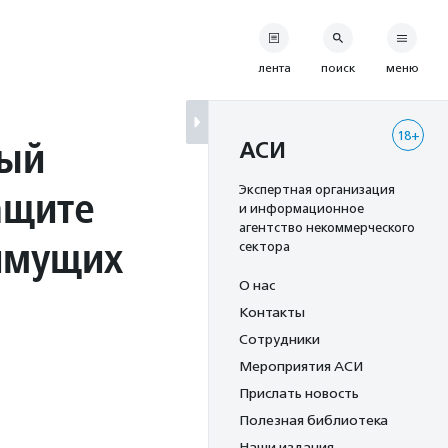
лента
поиск
меню
18+
ный
АСИ
ащите
Экспертная организация
и информационное
агентство некоммерческого
имущих
сектора
О нас
Контакты
Сотрудники
Мероприятия АСИ
Прислать новость
Полезная библиотека
Наши издания