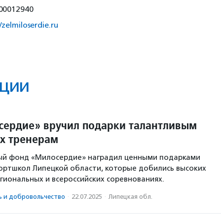
00012940
//zelmiloserdie.ru
ции
ердие» вручил подарки талантливым
х тренерам
ый фонд «Милосердие» наградил ценными подарками
ортшкол Липецкой области, которые добились высоких
егиональных и всероссийских соревнованиях.
ь и доброволь­чест­во
·
22.07.2025
·
Липецкая обл.