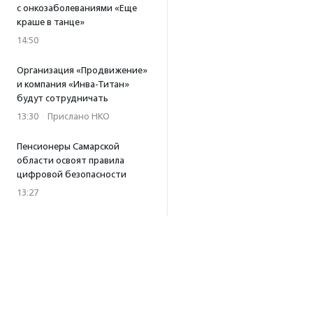
с онкозаболеваниями «Еще
краше в танце»
14:50
Организация «Продвижение»
и компания «Инва-Титан»
будут сотрудничать
13:30
·
Прислано НКО
Пенсионеры Самарской
области освоят правила
цифровой безопасности
13:27
Встреча с Андреем Ургантом
стала лотом аукциона
в поддержку фонда
«Бумажная птица»
11:45
·
Прислано НКО