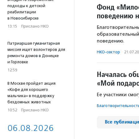
Фонд «Милос
подходы к детской
реабилитации
поведению н
в Новосибирске
13:15
·
Прислано НКО
Благотворительн
образовательный
поведению.
Патриаршая гуманитарная
миссия ищет волонтеров для
НКО-сектор
·
21.07.2
ремонта домов в Донецке
и Горловке
12:59
Началась об
«Мой подаро
В Москве пройдет акция
«Кофе для хорошего
Ее участники смо
мальчика» в поддержку
бездомных животных
Благотвори­тель­ност
10:52
·
Прислано НКО
Все публикац
06.08.2026