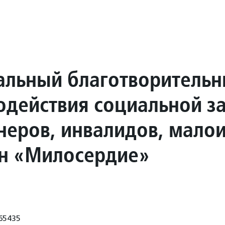
альный благотворитель
одействия социальной з
неров, инвалидов, мало
н «Милосердие»
65435