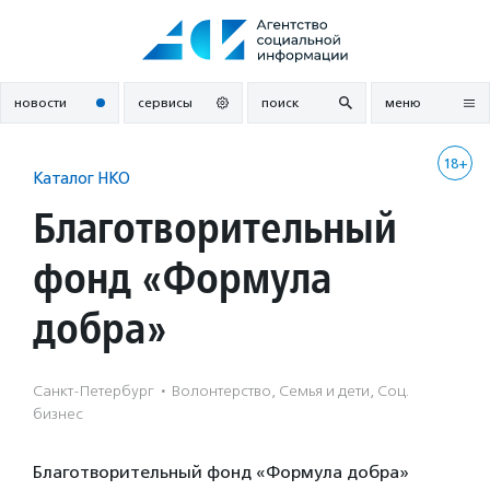
Перейти
к
содержанию
новости
сервисы
поиск
меню
18+
Каталог НКО
Благотворительный
фонд «Формула
добра»
Санкт-Петербург
·
Волонтерство, Семья и дети, Соц.
бизнес
Благотворительный фонд «Формула добра»