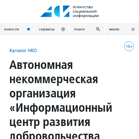
Перейти
к
содержанию
новости
сервисы
поиск
меню
18+
Каталог НКО
Автономная
некоммерческая
организация
«Информационный
центр развития
добровольчества