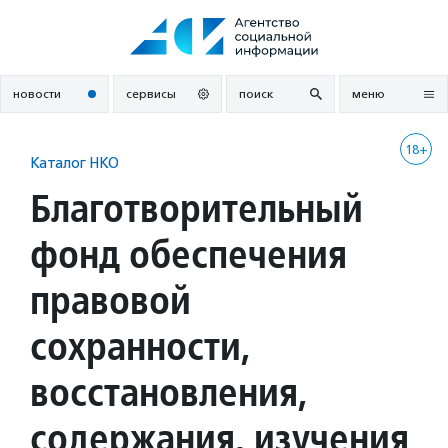
Перейти
к
содержанию
новости
сервисы
поиск
меню
18+
Каталог НКО
Благотворительный
фонд обеспечения
правовой
сохранности,
восстановления,
содержания, изучения