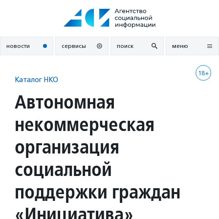
Перейти
к
содержанию
новости
сервисы
поиск
меню
18+
Каталог НКО
Автономная
некоммерческая
организация
социальной
поддержки граждан
«Инициатива»