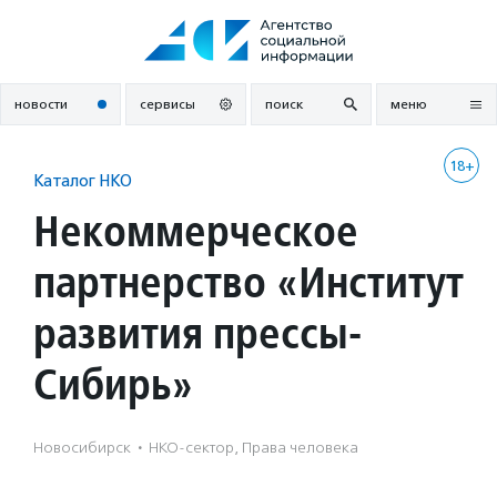
Перейти
к
содержанию
новости
сервисы
поиск
меню
18+
Каталог НКО
Некоммерческое
партнерство «Институт
развития прессы-
Сибирь»
Новосибирск
·
НКО-сектор, Права человека