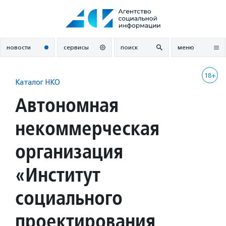
Перейти
к
содержанию
новости
сервисы
поиск
меню
18+
Каталог НКО
Автономная
некоммерческая
организация
«Институт
социального
проектирования