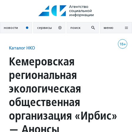
Перейти
к
содержанию
новости
сервисы
поиск
меню
18+
Каталог НКО
Кемеровская
региональная
экологическая
общественная
организация «Ирбис»
— Анонсы