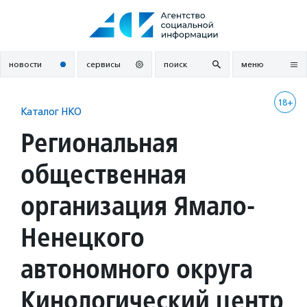
Перейти
к
содержанию
новости
сервисы
поиск
меню
18+
Каталог НКО
Региональная
общественная
организация Ямало-
Ненецкого
автономного округа
Кинологический центр