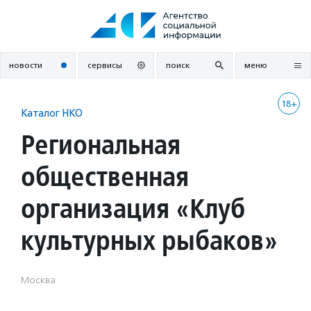
Перейти
к
содержанию
новости
сервисы
поиск
меню
18+
Каталог НКО
Региональная
общественная
организация «Клуб
культурных рыбаков»
Москва