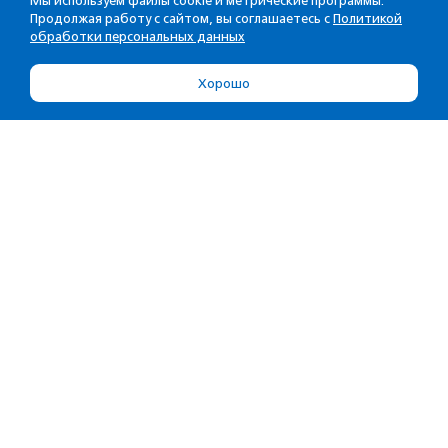
Мы используем файлы cookie и метрические программы.
Продолжая работу с сайтом, вы соглашаетесь с
Политикой
обработки персональных данных
Хорошо