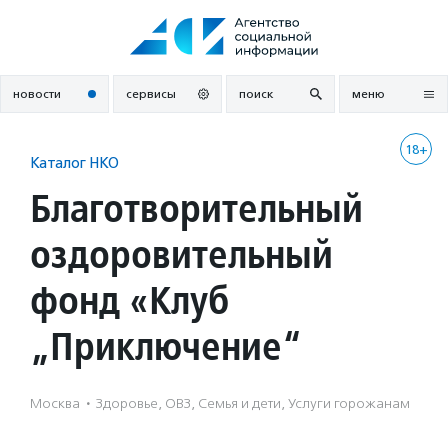
Перейти
к
содержанию
новости
сервисы
поиск
меню
18+
Каталог НКО
Благотворительный
оздоровительный
фонд «Клуб
„Приключение“
Москва
·
Здоровье, ОВЗ, Семья и дети, Услуги горожанам