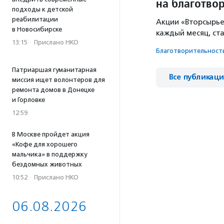
на благотво
подходы к детской
реабилитации
Акции «Вторсырье
в Новосибирске
каждый месяц, ст
13:15
·
Прислано НКО
Благотвори­тель­ност
Патриаршая гуманитарная
Все публикац
миссия ищет волонтеров для
ремонта домов в Донецке
и Горловке
12:59
В Москве пройдет акция
«Кофе для хорошего
мальчика» в поддержку
бездомных животных
10:52
·
Прислано НКО
06.08.2026