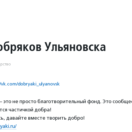
обряков Ульяновска
рство
//vk.com/dobryaki_ulyanovsk
 это не просто благотворительный фонд. Это сообщес
тся частичкой добра!
ь, давайте вместе творить добро!
aki.ru/