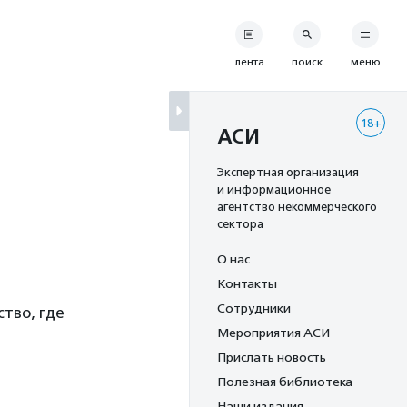
лента
поиск
меню
18+
АСИ
Экспертная организация
и информационное
агентство некоммерческого
сектора
О нас
Контакты
Сотрудники
тво, где
Мероприятия АСИ
Прислать новость
Полезная библиотека
Наши издания