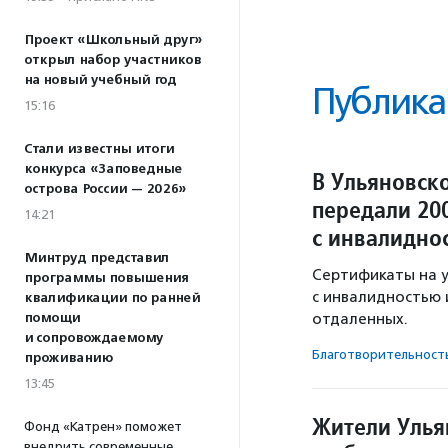
Проект «Школьный друг»
открыл набор участников
на новый учебный год
Публика
15:16
Стали известны итоги
конкурса «Заповедные
В Ульяновск
острова России — 2026»
передали 20
14:21
с инвалидно
Минтруд представил
Сертификаты на у
программы повышения
с инвалидностью и
квалификации по ранней
помощи
отдаленных.
и сопровождаемому
Благотвори­тель­ност
проживанию
13:45
Жители Улья
Фонд «Катрен» поможет
внедрить современные