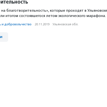
рительность
 на благотворительность», которые проходят в Ульяновск
али итогом состоявшегося летом экологического марафона.
ь и доброволь­чест­во
·
20.11.2019
·
Ульяновская обл.
ии