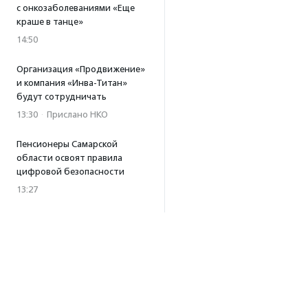
с онкозаболеваниями «Еще
краше в танце»
14:50
Организация «Продвижение»
и компания «Инва-Титан»
будут сотрудничать
13:30
·
Прислано НКО
Пенсионеры Самарской
области освоят правила
цифровой безопасности
13:27
Встреча с Андреем Ургантом
стала лотом аукциона
в поддержку фонда
«Бумажная птица»
11:45
·
Прислано НКО