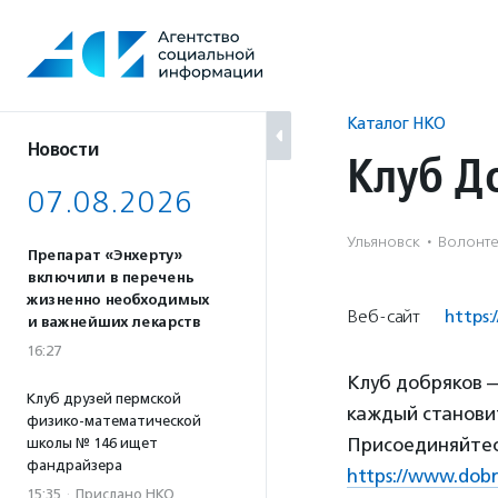
Перейти
к
содержанию
Каталог НКО
Новости
Клуб Д
07.08.2026
Ульяновск
·
Волонте
Препарат «Энхерту»
включили в перечень
жизненно необходимых
Веб-сайт
https:
и важнейших лекарств
16:27
Клуб добряков —
Клуб друзей пермской
каждый станови
физико-математической
Присоединяйтес
школы № 146 ищет
фандрайзера
https://www.dobry
15:35
·
Прислано НКО