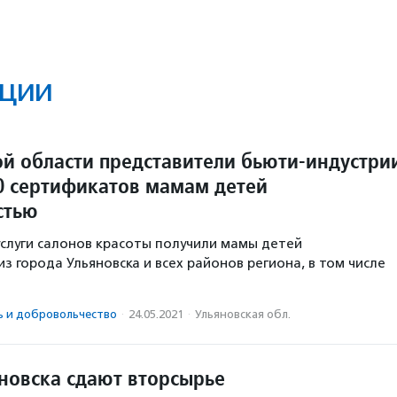
ции
ой области представители бьюти-индустри
0 сертификатов мамам детей
стью
слуги салонов красоты получили мамы детей
з города Ульяновска и всех районов региона, в том числе
ь и доброволь­чест­во
·
24.05.2021
·
Ульяновская обл.
новска сдают вторсырье