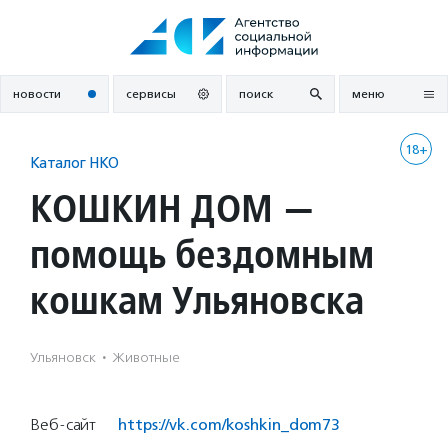
Перейти
к
содержанию
новости
сервисы
поиск
меню
18+
Каталог НКО
КОШКИН ДОМ —
помощь бездомным
кошкам Ульяновска
Ульяновск
·
Животные
Веб-сайт
https://vk.com/koshkin_dom73