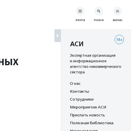
лента
поиск
меню
18+
АСИ
мных
Экспертная организация
и информационное
агентство некоммерческого
сектора
О нас
Контакты
Сотрудники
Мероприятия АСИ
Прислать новость
Полезная библиотека
Наши издания