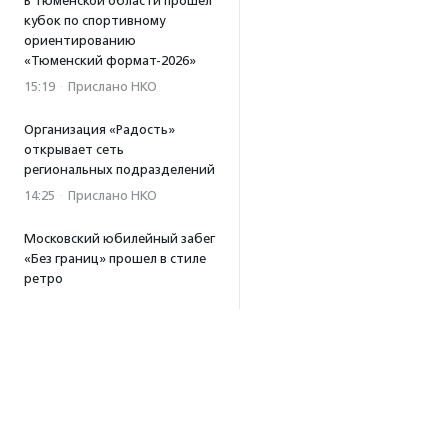
В Тюменской области прошел
кубок по спортивному
ориентированию
«Тюменский формат-2026»
15:19
·
Прислано НКО
Организация «Радость»
открывает сеть
региональных подразделений
14:25
·
Прислано НКО
Московский юбилейный забег
«Без границ» прошел в стиле
ретро
13:30
·
Прислано НКО
Совфед поддержал
инициативу о бесплатной
юридической помощи
сиротам старше 23 лет
13:19