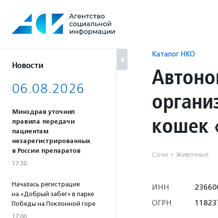
Перейти
к
содержанию
Каталог НКО
Новости
Автоно
06.08.2026
органи
Минздрав уточнил
кошек 
правила передачи
пациентам
незарегистрированных
в России препаратов
Сочи
·
Животные
17:30
Началась регистрация
ИНН
23660
на «Добрый забег» в парке
ОГРН
118237
Победы на Поклонной горе
17:00