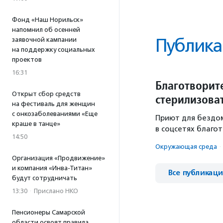
Фонд «Наш Норильск»
напомнил об осенней
Публика
заявочной кампании
на поддержку социальных
проектов
16:31
Благотворит
Открыт сбор средств
стерилизова
на фестиваль для женщин
с онкозаболеваниями «Еще
Приют для бездом
краше в танце»
в соцсетях благо
14:50
Окружающая среда
·
Организация «Продвижение»
и компания «Инва-Титан»
Все публикац
будут сотрудничать
13:30
·
Прислано НКО
Пенсионеры Самарской
области освоят правила