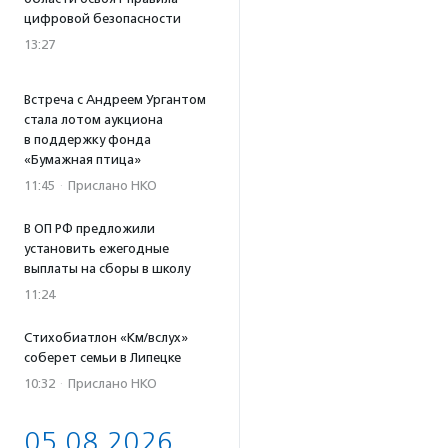
цифровой безопасности
13:27
Встреча с Андреем Ургантом
стала лотом аукциона
в поддержку фонда
«Бумажная птица»
11:45
·
Прислано НКО
В ОП РФ предложили
установить ежегодные
выплаты на сборы в школу
11:24
Стихобиатлон «Км/вслух»
соберет семьи в Липецке
10:32
·
Прислано НКО
05.08.2026